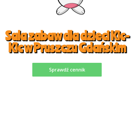
Sala zabaw dla dzieci Kic-
Kic w Pruszczu Gdańskim
Sprawdź cennik
Zadaj pytanie