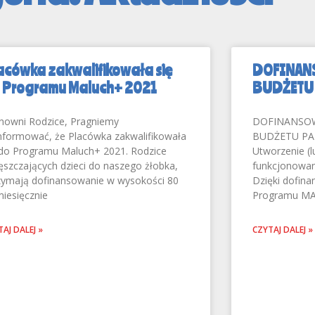
acówka zakwalifikowała się
DOFINAN
 Programu Maluch+ 2021
BUDŻETU
nowni Rodzice, Pragniemy
DOFINANSO
nformować, że Placówka zakwalifikowała
BUDŻETU PA
 do Programu Maluch+ 2021. Rodzice
Utworzenie (l
ęszczających dzieci do naszego żłobka,
funkcjonowani
zymają dofinansowanie w wysokości 80
Dzięki dofin
 miesięcznie
Programu MA
AJ DALEJ »
CZYTAJ DALEJ »