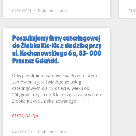
01/01/2021
Brak komentarzy
01/
Poszukujemy firmy cateringowej
do Żłobka Kic-Kic z siedzibą przy
ul. Kochanowskiego 6a, 83- 000
Pruszcz Gdański.
Opis przedmiotu zamówienia:Przedmiotem
zamówienia jest świadczenie usług
cateringowych dla 18 dzieci w wieku od
20tygodnia życia do 3 lat uczęszczających do
Żłobka Kic-Kic , zlokalizowanego
CZYTAJ DALEJ »
04/12/2020
Brak komentarzy