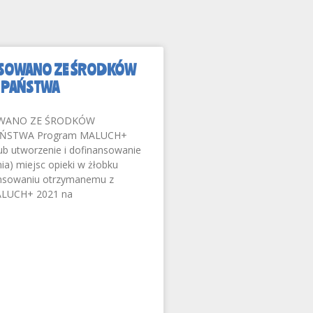
SOWANO ZE ŚRODKÓW
 PAŃSTWA
WANO ZE ŚRODKÓW
ŃSTWA Program MALUCH+
ub utworzenie i dofinansowanie
a) miejsc opieki w żłobku
ansowaniu otrzymanemu z
LUCH+ 2021 na