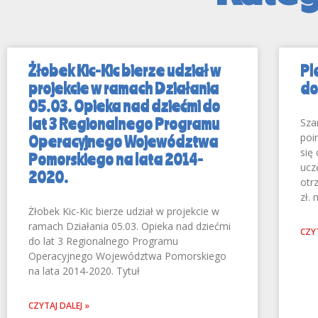
Żłobek Kic-Kic bierze udział w
Pl
projekcie w ramach Działania
do
05.03. Opieka nad dziećmi do
lat 3 Regionalnego Programu
Sza
poi
Operacyjnego Województwa
się
Pomorskiego na lata 2014-
ucz
2020.
otr
zł.
Żłobek Kic-Kic bierze udział w projekcie w
ramach Działania 05.03. Opieka nad dziećmi
CZYT
do lat 3 Regionalnego Programu
Operacyjnego Województwa Pomorskiego
na lata 2014-2020. Tytuł
CZYTAJ DALEJ »